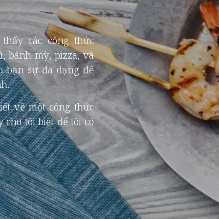
 thấy các công thức
ủ, bánh mỳ, pizza, và
o bạn sự đa dạng để
h.
iết về một công thức
cho tôi biết để tôi có