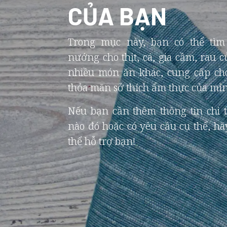
CỦA BẠN
Trong mục này, bạn có thể tìm
nướng cho thịt, cá, gia cầm, rau c
nhiều món ăn khác, cung cấp ch
thỏa mãn sở thích ẩm thực của mìn
Nếu bạn cần thêm thông tin chi t
nào đó hoặc có yêu cầu cụ thể, hãy 
thể hỗ trợ bạn!