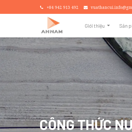
+
84 942 913 492
vuathancui.info@gm
Giới thiệu
Sản 
CÔNG THỨC N