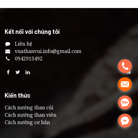
Kết nối với chúng tôi
Liên hệ
vuathanvui
.info@gmail.com
0
942913492
.
.
Kiến thức
.
Cách nướng than củi
Cách nướng than viên
.
Cách nướng cơ bản