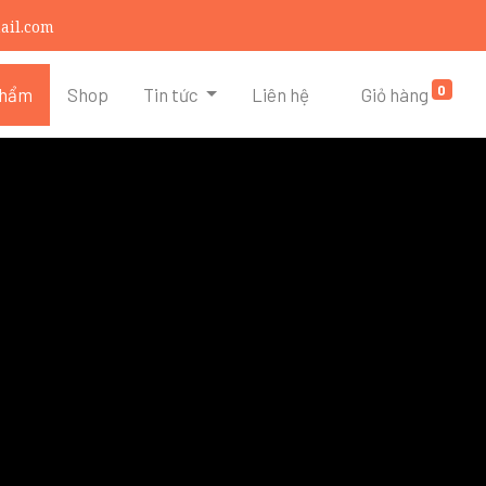
ail.com
0
phẩm
Shop
Tin tức
Liên hệ
Giỏ hàng