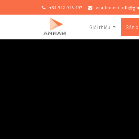
+
84 942 913 492
vuathancui.info@gm
Giới thiệu
Sản 