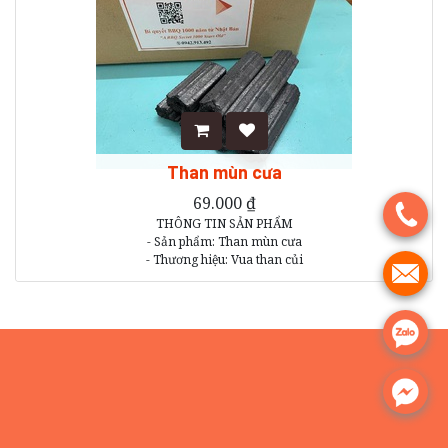
Than mùn cưa
69.000
₫
.
THÔNG TIN SẢN PHẨM
- Sản phẩm: Than mùn cưa
- Thương hiệu: Vua than củi
.
- Cân nặng : 2 kg
- Xuất xứ : Việt Nam
.
.