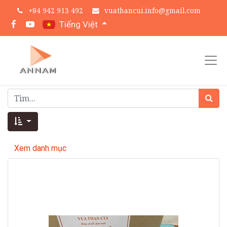
+
84 942 913 492
vuathancui.info@gmail.com
Tiếng Việt
Xem danh mục