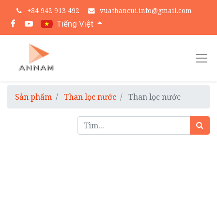
+
84 942 913 492
vuathancui.info@gmail.com
Tiếng Việt
Sản phẩm
Than lọc nước
Than lọc nước